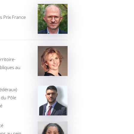
s Prix France
ritoire-
bliques au
édéraux)
 du Pôle
té
té
ons au sein